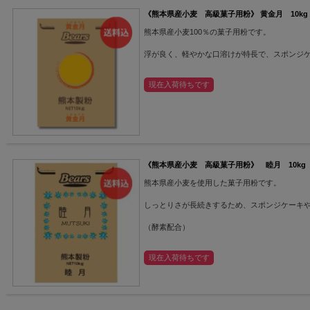
《熊本県産小麦 高級菓子用粉》 黄金月 10k
熊本県産小麦100％の菓子用粉です。
浮が良く、軽やかな口溶けが特長で、スポンジ
現在入荷待ちです
《熊本県産小麦 高級菓子用粉》 睦月 10kg
熊本県産小麦を使用した菓子用粉です。
しっとりさが長続きするため、スポンジケーキ
（酵素配合）
現在入荷待ちです