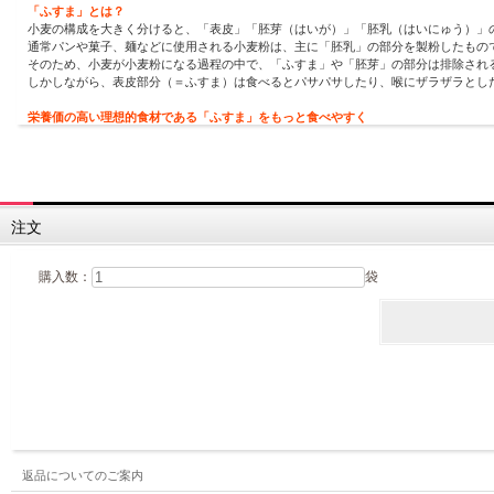
「ふすま」とは？
小麦の構成を大きく分けると、「表皮」「胚芽（はいが）」「胚乳（はいにゅう）」
通常パンや菓子、麺などに使用される小麦粉は、主に「胚乳」の部分を製粉したもの
そのため、小麦が小麦粉になる過程の中で、「ふすま」や「胚芽」の部分は排除され
しかしながら、表皮部分（＝ふすま）は食べるとパサパサしたり、喉にザラザラとし
栄養価の高い理想的食材である「ふすま」をもっと食べやすく
『焙煎ふすま（細挽）』は、「ふすま」の苦みが出ないよう丁寧に焙煎。
穀物特有の青臭さがなく、適度な酸味と香ばしさが特長です。
また、特殊製法で細かく粉砕することで、ザラつきや口当たりの課題を解消しました
ソフトなパンに配合しても、食べやすい食感です。
※当製品は加熱してご使用ください。
注文
購入数：
袋
返品についてのご案内