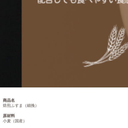
商品名
焙煎ふすま（細挽）
原材料
小麦（国産）