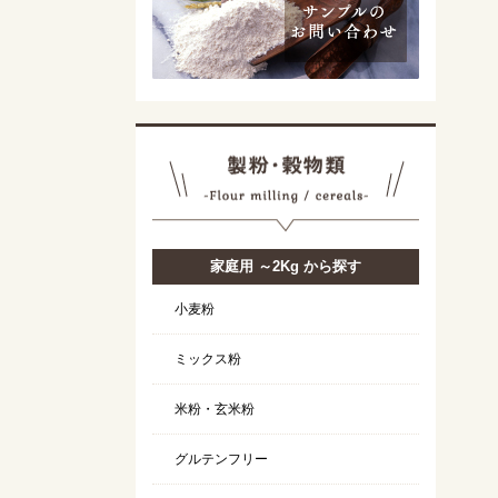
家庭用 ～2Kg から探す
小麦粉
ミックス粉
米粉・玄米粉
グルテンフリー