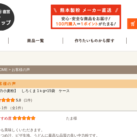
OME
> お客様の声
客様の声
力小麦粉】 しろくま 1ｋg×15袋 ケース
5.0
(1件)
～1件 （全1件）
すすめ度
たま様
つも美味しくいただきます。
っつめ汁、ピザ生地、うどんに最高な品質の良い中力粉です。