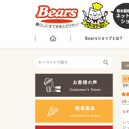
H
お
【中
1件
お
い
ひ