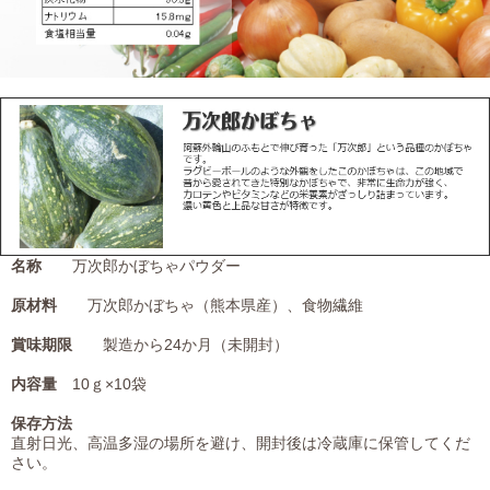
名称
万次郎かぼちゃパウダー
原材料
万次郎かぼちゃ（熊本県産）、食物繊維
賞味期限
製造から24か月（未開封）
内容量
10ｇ×10袋
保存方法
直射日光、高温多湿の場所を避け、開封後は冷蔵庫に保管してくだ
さい。