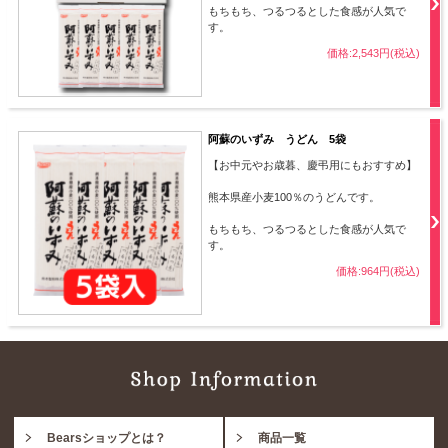
もちもち、つるつるとした食感が人気で
す。
価格:2,543円(税込)
阿蘇のいずみ うどん 5袋
【お中元やお歳暮、慶弔用にもおすすめ】
熊本県産小麦100％のうどんです。
もちもち、つるつるとした食感が人気で
す。
価格:964円(税込)
Bearsショップとは？
商品一覧