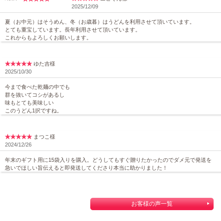
2025/12/09
夏（お中元）はそうめん、冬（お歳暮）はうどんを利用させて頂いています。
とても重宝しています。長年利用させて頂いています。
これからもよろしくお願いします。
ゆた吉様
2025/10/30
今まで食べた乾麺の中でも
群を抜いてコシがあるし
味もとても美味しい
このうどん1択ですね。
まつこ様
2024/12/26
年末のギフト用に15袋入りを購入。どうしてもすぐ贈りたかったのでダメ元で発送を
急いでほしい旨伝えると即発送してくださり本当に助かりました！
お客様の声一覧