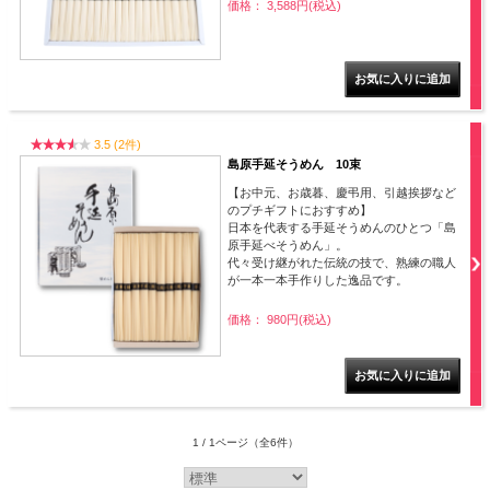
価格： 3,588円(税込)
3.5 (2件)
島原手延そうめん 10束
【お中元、お歳暮、慶弔用、引越挨拶など
のプチギフトにおすすめ】
日本を代表する手延そうめんのひとつ「島
原手延べそうめん」。
代々受け継がれた伝統の技で、熟練の職人
が一本一本手作りした逸品です。
価格： 980円(税込)
1 / 1ページ
（全6件）