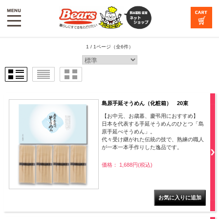
1 / 1ページ
（全6件）
島原手延そうめん（化粧箱） 20束
【お中元、お歳暮、慶弔用におすすめ】
日本を代表する手延そうめんのひとつ「島
原手延べそうめん」。
代々受け継がれた伝統の技で、熟練の職人
が一本一本手作りした逸品です。
価格： 1,688円(税込)