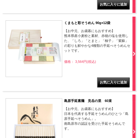
くまもと彩そうめん 90g×12袋
【お中元、お歳暮にもおすすめ】
熊本県産小麦粉と素材、赤穂の塩を使用し
た、「しろ」「とまと」「柚子」「紫蘇」
の彩りも鮮やかな4種類の手延べそうめんセ
ットです。
価格： 3,564円(税込)
島原手延素麺 見岳の里 60束
【お中元、お歳暮にもおすすめ】
日本を代表する手延そうめんのひとつ「島
原手延べそうめん」。
南島原市の認証を受けた手延そうめんで
す。