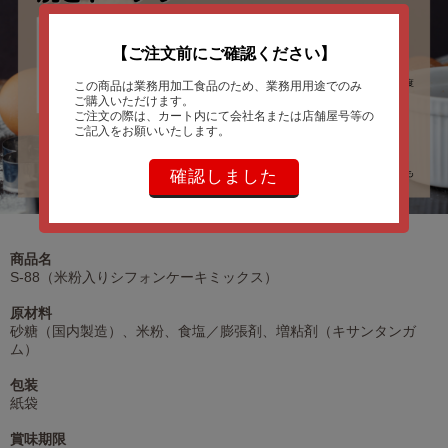
【ご注文前にご確認ください】
この商品は業務用加工食品のため、業務用用途でのみ
ご購入いただけます。
ご注文の際は、カート内にて会社名または店舗屋号等の
ご記入をお願いいたします。
確認しました
商品名
S-88（米粉入りシフォンケーキミックス）
原材料
砂糖（国内製造）、米粉、食塩／膨張剤、増粘剤（キサンタンガ
ム）
包装
紙袋
賞味期限