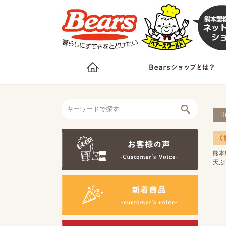
H
《
熊本
天ぷ