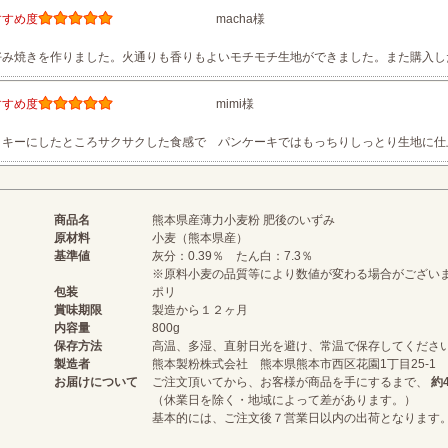
すすめ度
macha様
好み焼きを作りました。火通りも香りもよいモチモチ生地ができました。また購入し
すすめ度
mimi様
ッキーにしたところサクサクした食感で パンケーキではもっちりしっとり生地に仕
商品名
熊本県産薄力小麦粉 肥後のいずみ
原材料
小麦（熊本県産）
基準値
灰分：0.39％ たん白：7.3％
※原料小麦の品質等により数値が変わる場合がござい
包装
ポリ
賞味期限
製造から１２ヶ月
内容量
800g
保存方法
高温、多湿、直射日光を避け、常温で保存してくださ
製造者
熊本製粉株式会社 熊本県熊本市西区花園1丁目25-1
お届けについて
ご注文頂いてから、お客様が商品を手にするまで、
約
（休業日を除く・地域によって差があります。）
基本的には、ご注文後７営業日以内の出荷となります