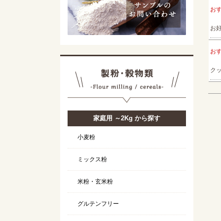
お
お
お
ク
家庭用 ～2Kg から探す
小麦粉
ミックス粉
米粉・玄米粉
グルテンフリー