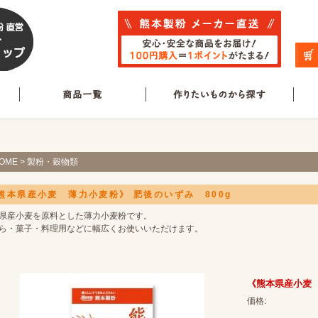
OME
>
製粉・穀物類
熊本県産小麦 薄力小麦粉》 肥後のいずみ 800g
県産小麦を原料とした薄力小麦粉です。
ら・菓子・料理用などに幅広くお使いいただけます。
《熊本県産小麦 
価格: