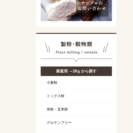
家庭用 ～2Kg から探す
小麦粉
ミックス粉
米粉・玄米粉
グルテンフリー