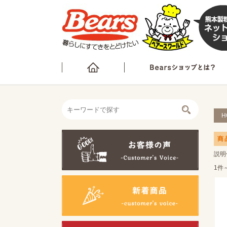
H
商
説明
1件