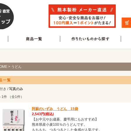
OME
> うどん
品一覧
付き /
写真のみ
～1件 （全1件）
阿蘇のいずみ うどん 15袋
2,543円
(税込)
【お中元やお歳暮、慶弔用にもおすすめ】
熊本県産小麦100％のうどんです。
もちもち、つるつるとした食感が人気です。