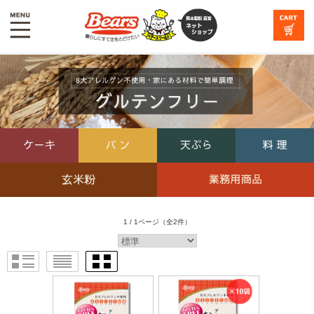
1 / 1ページ
（全2件）