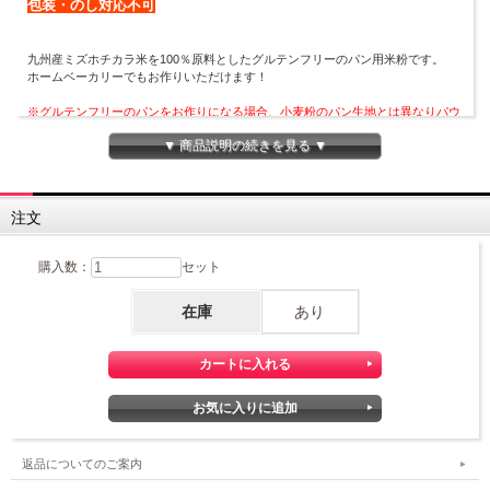
包装・のし対応不可
九州産ミズホチカラ米を100％原料としたグルテンフリーのパン用米粉です。
ホームベーカリーでもお作りいただけます！
※グルテンフリーのパンをお作りになる場合、小麦粉のパン生地とは異なりパウ
ンドケーキのような生地になります。
▼ 商品説明の続きを見る ▼
ホームベーカリーをお使いにならない場合は、生地が大変柔らかいため
『焼き
型』
が必要となります。
注文
購入数：
セット
在庫
あり
返品についてのご案内