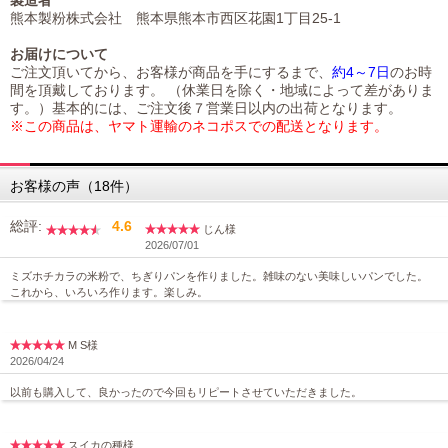
製造者
熊本製粉株式会社 熊本県熊本市西区花園1丁目25-1
お届けについて
ご注文頂いてから、お客様が商品を手にするまで、
約4～7日
のお時
間を頂戴しております。 （休業日を除く・地域によって差がありま
す。）基本的には、ご注文後７営業日以内の出荷となります。
※この商品は、ヤマト運輸のネコポスでの配送となります。
お客様の声（18件）
総評:
4.6
じん様
2026/07/01
ミズホチカラの米粉で、ちぎりパンを作りました。雑味のない美味しいパンでした。
これから、いろいろ作ります。楽しみ。
M S様
2026/04/24
以前も購入して、良かったので今回もリピートさせていただきました。
スイカの種様