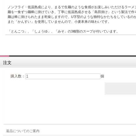
ノンフライ・低温熟成により、まるで生麺のような食感がお楽しみいただけるラーメ
麺を一食ずつ麺棒に掛けていき、丁寧に低温熟成させる「島田掛け」という製法で作
麺は棒に掛けられたまま乾燥しますので、U字型のような独特なかたちをしているの
また「かんすい」を使用していませんので、小麦本来の味わいです。
「とんこつ」、「しょうゆ」、「みそ」の3種類のスープが付いています。
《ゆで時間の目安》 3分
注文
購入数：
個
返品についてのご案内