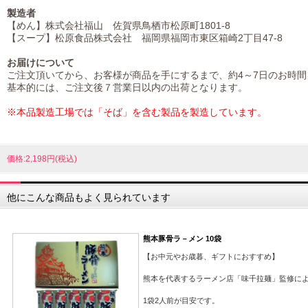
製造者
【めん】株式会社福山 佐賀県鳥栖市松原町1801-8
【スープ】松原食品株式会社 福岡県福岡市東区箱崎2丁目47-8
お届けについて
ご注文頂いてから、お客様が商品を手にするまで、約4～7日のお時間
基本的には、ご注文後７営業日以内の出荷となります。
※本品製造工場では「そば」を含む製品を製造しています。
価格:2,198円(税込)
他にこんな商品もよく見られています
熊本豚骨ラ－メン 10袋
【お中元やお歳暮、ギフトにおすすめ】
熊本を代表するラーメン店「味千拉麺」監修に
1袋2人前が目安です。