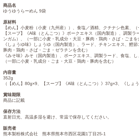
商品名
ゆうゆうらーめん 9袋
原材料
【めん】小麦粉（小麦（九州産））、食塩／酒精、クチナシ色素、（
【スープ】《A味（とんこつ）》ポークエキス（国内製造）、調製ラ
ンガム）、（一部に小麦・乳成分・大豆・豚肉・鶏肉・さば・ごまを
《しょうゆ味》しょうゆ（国内製造）、ラード、チキンエキス、鰹節
豚肉・鶏肉・さば・ごま・ゼラチンを含む）
《みそ味》みそ（国内製造）、ポークエキス、調製ラード、食塩、し
（一部に小麦・乳成分・ごま・大豆・鶏肉・豚肉を含む）
内容量
352g
（【めん】80g×9、【スープ】《A味（とんこつ）》37g×3、《しょうゆ
賞味期限
商品に記載
保存方法
直射日光、高温多湿を避け、常温で保存してください。
販売者
熊本製粉株式会社 熊本県熊本市西区花園1丁目25-1