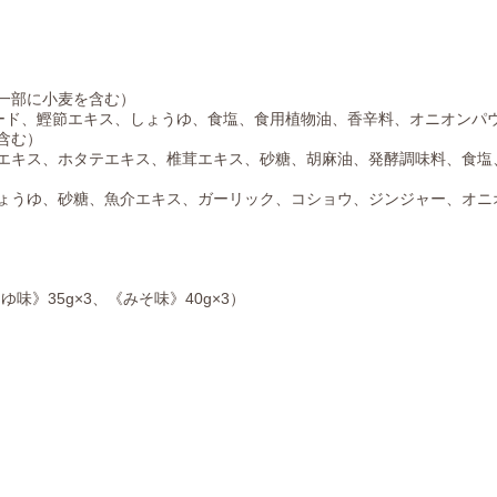
一部に小麦を含む）
ード、鰹節エキス、しょうゆ、食塩、食用植物油、香辛料、オニオンパ
含む）
エキス、ホタテエキス、椎茸エキス、砂糖、胡麻油、発酵調味料、食塩
ょうゆ、砂糖、魚介エキス、ガーリック、コショウ、ジンジャー、オニ
味》35g×3、《みそ味》40g×3）