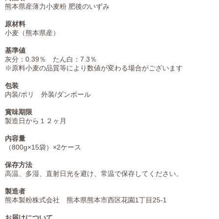
熊本県産薄力小麦粉 肥後のいずみ
原材料
小麦（熊本県産）
基準値
灰分：0.39％ たん白：7.3％
※原料小麦の品質等により数値が変わる場合がございます
包装
内装/ポリ 外装/ダンボール
賞味期限
製造日から１２ヶ月
内容量
（800g×15袋）×2ケース
保存方法
高温、多湿、直射日光を避け、常温で保存してください。
製造者
熊本製粉株式会社 熊本県熊本市西区花園1丁目25-1
お届けについて