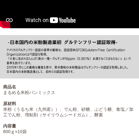
商品名
まるめる米粉パンミックス
原材料
米粉（うるち米（九州産））、でん粉、砂糖、ぶどう糖、食塩／加
工でん粉、増粘剤（サイリウムシードガム）、酵素
内容量
800ｇ×10袋