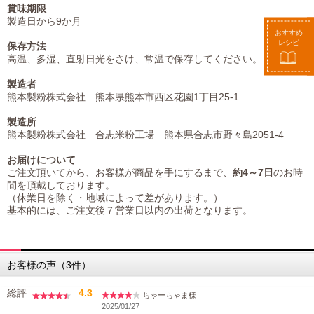
賞味期限
製造日から9か月
おすすめ
レシピ
保存方法
高温、多湿、直射日光をさけ、常温で保存してください。
製造者
熊本製粉株式会社 熊本県熊本市西区花園1丁目25-1
製造所
熊本製粉株式会社 合志米粉工場 熊本県合志市野々島2051-4
お届けについて
ご注文頂いてから、お客様が商品を手にするまで、
約4～7日
のお時
間を頂戴しております。
（休業日を除く・地域によって差があります。）
基本的には、ご注文後７営業日以内の出荷となります。
お客様の声（3件）
総評:
4.3
ちゃーちゃま様
2025/01/27