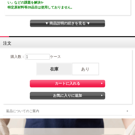
い」などの課題を解決✨
特定原材料等28品目は使用しておりません。
好きなかたちに成形できる！グルテンフリーのパン用ミックスです。
⏱計量～成形までの作業時間は約20分（※）
▼ 商品説明の続きを見る ▼
⏱焼き上がりまでの時間は約60分（※）
用意する材料は、「水」と「油」と「インスタントドライイースト」だけ！
■パンのためのお米『ミズホチカラ』を使用■
注文
ミズホチカラをパンに適した方法でやさしく粉砕した米粉を使用しています。
■グルテンフリー■
購入数：
ケース
当社のグルテンフリー専用工場で製造しています。
特定原材料等28品目は使用しておりません。
在庫
あり
■60分で簡単！■
計量～成形までの作業時間は約20分！あとは発酵して焼くだけ。
「水」と「油」と「インスタントドライイースト」があれば、すぐに作れます。
■アレンジ多彩！■
生地がべたつきにくく丸めやすいので、どんな形もおもいのまま。
いろんなアレンジレシピもご紹介しています！！
👉アレンジレシピはこちら
返品についてのご案内
■時間がたってもおいしい■
独自の技術で翌日もふんわり。冷凍保存もできるので、お子様の給食やお弁当に
も。
リベイクすると焼き立てのおいしさが楽しめます。