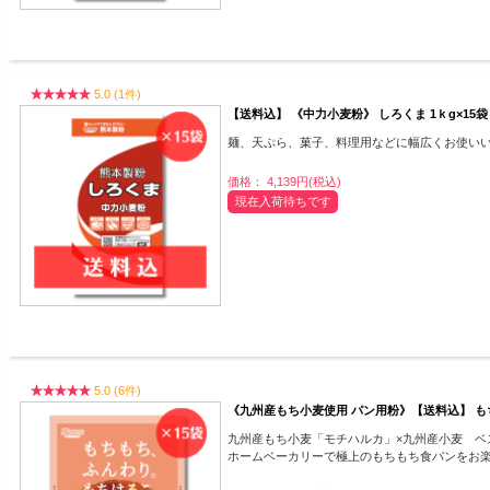
5.0 (1件)
【送料込】 《中力小麦粉》 しろくま 1ｋg×15袋
麺、天ぷら、菓子、料理用などに幅広くお使い
価格： 4,139円(税込)
現在入荷待ちです
5.0 (6件)
《九州産もち小麦使用 パン用粉》【送料込】 もち
九州産もち小麦「モチハルカ」×九州産小麦 ベ
ホームベーカリーで極上のもちもち食パンをお