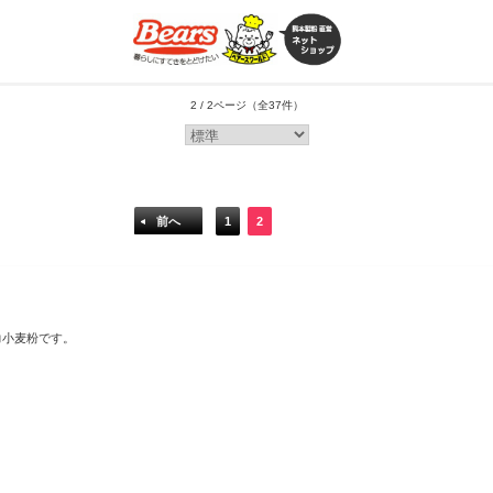
2 / 2ページ
（全37件）
前へ
1
2
力小麦粉です。