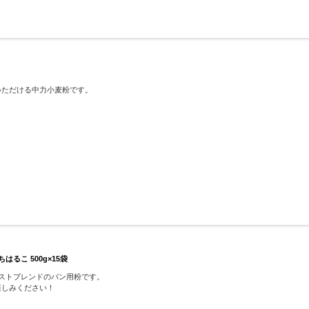
いただける中力小麦粉です。
はるこ 500g×15袋
ストブレンドのパン用粉です。
楽しみください！