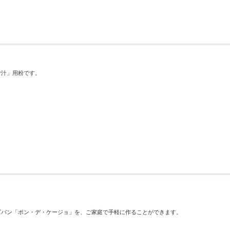
ご汁」用粉です。
ズパン「ポン・デ・ケージョ」を、ご家庭で手軽に作ることができます。