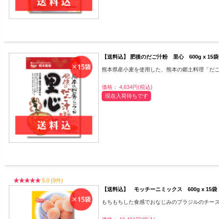
【送料込】 肥後のだご汁粉 里心 600g x 15袋
熊本県産小麦を使用した、熊本の郷土料理「だ
価格： 4,634円(税込)
現在入荷待ちです
5.0 (9件)
【送料込】 モッチーニミックス 600g x 15袋
もちもちした食感でおなじみのブラジルのチー