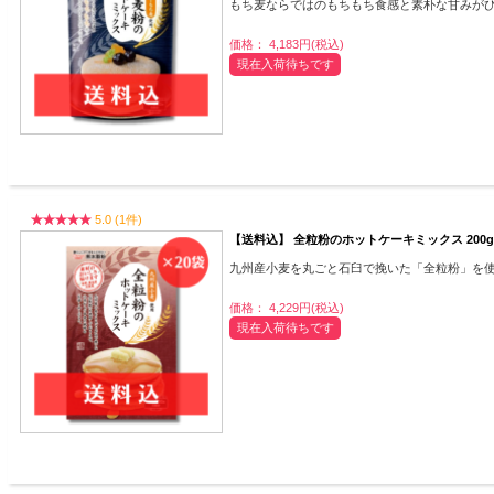
もち麦ならではのもちもち食感と素朴な甘みが
価格： 4,183円(税込)
現在入荷待ちです
5.0 (1件)
【送料込】 全粒粉のホットケーキミックス 200g
九州産小麦を丸ごと石臼で挽いた「全粒粉」を
価格： 4,229円(税込)
現在入荷待ちです