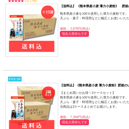
5.0 (7件)
【送料込】 《熊本県産小麦 薄力小麦粉》 肥後のい
熊本県産小麦を100％使用した薄力小麦粉です。
天ぷら・菓子・料理用などに幅広くお使いいた
価格： 3,878円(税込)
現在入荷待ちです
PICK UP
【送料込】《熊本県産小麦 薄力小麦粉》肥後のいずみ
【まとめ買いがお得！2ケースセット】
熊本県産小麦を100％使用した薄力小麦粉です。
天ぷら・菓子・料理用などに幅広くお使いいた
当商品は2ケースまとめてお届けします。
価格： 7,368円(税込)
現在入荷待ちです