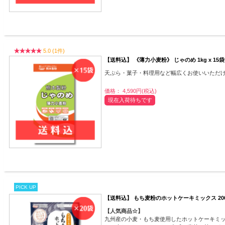
5.0 (1件)
【送料込】 《薄力小麦粉》 じゃのめ 1kg x 15袋
天ぷら・菓子・料理用など幅広くお使いいただ
価格： 4,590円(税込)
現在入荷待ちです
PICK UP
【送料込】 もち麦粉のホットケーキミックス 200
【人気商品☆】
九州産の小麦・もち麦使用したホットケーキミ