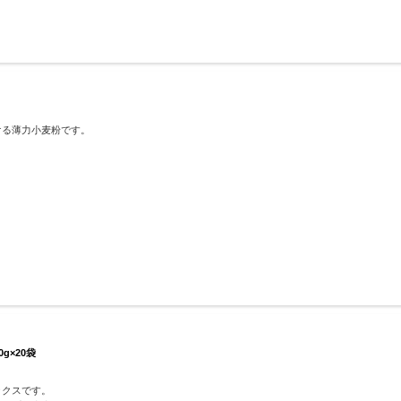
ける薄力小麦粉です。
g×20袋
ックスです。