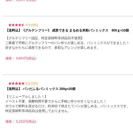
4.3 (3件)
【送料込】《グルテンフリー》 成形できる まるめる米粉パンミックス 800ｇ×10袋
【グルテンフリー認証、特定原材料等28品目不使用】
ご家庭で手軽にグルテンフリーのパン作りが楽しめる、パンミックスができました！
好きなかたちに成形できるので、多彩なアレンジが楽しめます。
価格： 9,801円(税込)
5.0 (1件)
【送料込】 パンだふるパンミックス 200g×20袋
【リニューアルしました！】
イースト不要、発酵時間不要でさらに手軽に作りやすくなりました！
ボウルで材料を混ぜるだけ。約30分で焼きたてパンが楽しめる、パンミックスです。
特定原材料等28品目は使用しておりません。
価格： 5,221円(税込)