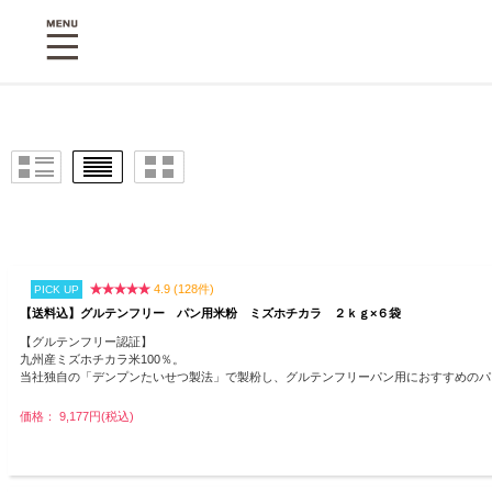
4.9 (128件)
PICK UP
【送料込】グルテンフリー パン用米粉 ミズホチカラ ２ｋｇ×６袋
【グルテンフリー認証】
九州産ミズホチカラ米100％。
当社独自の「デンプンたいせつ製法」で製粉し、グルテンフリーパン用におすすめのパ
価格： 9,177円(税込)