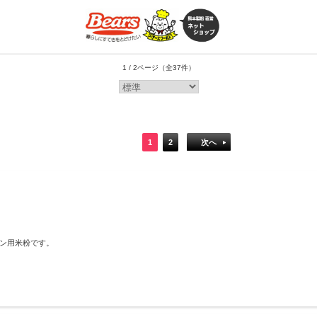
1 / 2ページ
（全37件）
1
2
次へ
ン用米粉です。