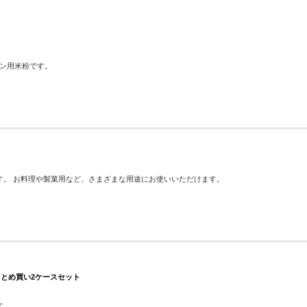
ン用米粉です。
す。 お料理や製菓用など、さまざまな用途にお使いいただけます。
 まとめ買い2ケースセット
す。