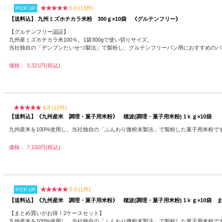
5.0 (13件)
PICK UP
【送料込】 九州ミズホチカラ米粉 300ｇ×10袋 《グルテンフリー》
【グルテンフリー認証】
九州産ミズホチカラ米100％。1袋300gで使い切りサイズ。
当社独自の「デンプンたいせつ製法」で製粉し、グルテンフリーパン用におすすめのパ
価格： 3,321円(税込)
4.8 (12件)
【送料込】《九州産米 調理・菓子用米粉》 穂波(調理・菓子用米粉) 1ｋｇ×10袋
九州産米を100%使用し、当社独自の「ふんわり微粉末製法」で製粉した菓子用米粉で
価格： 7,150円(税込)
5.0 (1件)
PICK UP
【送料込】《九州産米 調理・菓子用米粉》 穂波(調理・菓子用米粉) 1ｋｇ×10袋
【まとめ買いがお得！2ケースセット】
九州産米を100%使用し、当社独自の「ふんわり微粉末製法」で製粉した菓子用米粉で