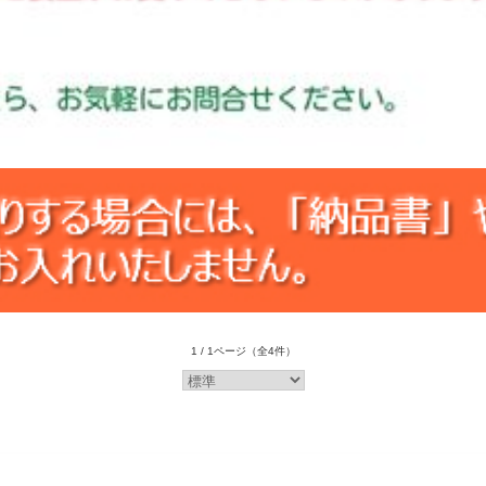
1 / 1ページ
（全4件）