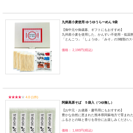
九州産小麦使用 ゆうゆうらーめん 9袋
【御中元や御歳暮、ギフトにもおすすめ】
九州産小麦を使用した、かんすい不使用・低温
「とんこつ」「しょうゆ」「みそ」の3種類のス
価格： 2,198円(税込)
4.0 (1件)
阿蘇高原そば ５袋入（つゆ無し）
【お中元・お歳暮・慶弔用にもおすすめ】
豊かな自然に恵まれた熊本県阿蘇地方で育まれ
ふるさとの味と香りを存分にお楽しみください
価格： 1,683円(税込)