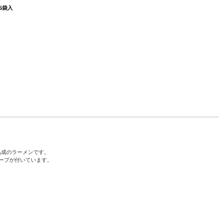
5袋入
熟成のラーメンです。
ープが付いています。