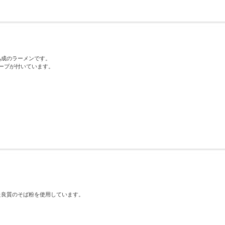
熟成のラーメンです。
ープが付いています。
た良質のそば粉を使用しています。
。