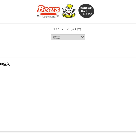
1 / 1ページ
（全6件）
10袋入