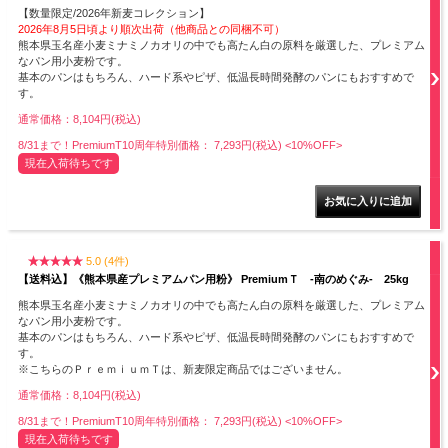
【数量限定/2026年新麦コレクション】
2026年8月5日頃より順次出荷（他商品との同梱不可）
熊本県玉名産小麦ミナミノカオリの中でも高たん白の原料を厳選した、プレミアム
なパン用小麦粉です。
基本のパンはもちろん、ハード系やピザ、低温長時間発酵のパンにもおすすめで
す。
通常価格：8,104円(税込)
8/31まで！PremiumT10周年特別価格： 7,293円(税込)
<10%OFF>
現在入荷待ちです
5.0 (4件)
【送料込】《熊本県産プレミアムパン用粉》 PremiumＴ -南のめぐみ- 25kg
熊本県玉名産小麦ミナミノカオリの中でも高たん白の原料を厳選した、プレミアム
なパン用小麦粉です。
基本のパンはもちろん、ハード系やピザ、低温長時間発酵のパンにもおすすめで
す。
※こちらのＰｒｅｍｉｕｍＴは、新麦限定商品ではございません。
通常価格：8,104円(税込)
8/31まで！PremiumT10周年特別価格： 7,293円(税込)
<10%OFF>
現在入荷待ちです