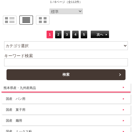
1 / 6ページ
（全112件）
1
2
3
4
5
次へ
キーワード検索
熊本県産・九州産商品
国産 パン用
国産 菓子用
国産 麺用
国産 ミックス粉