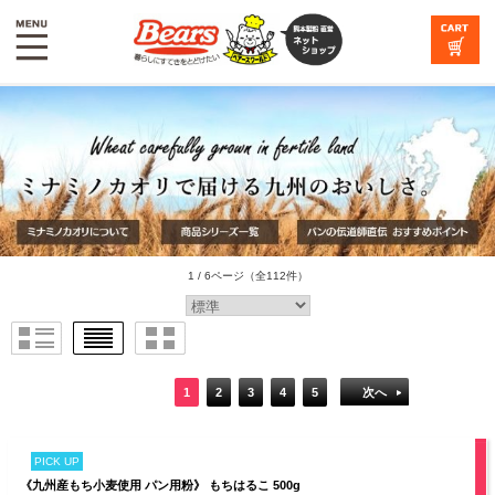
1 / 6ページ
（全112件）
1
2
3
4
5
次へ
PICK UP
《九州産もち小麦使用 パン用粉》 もちはるこ 500g