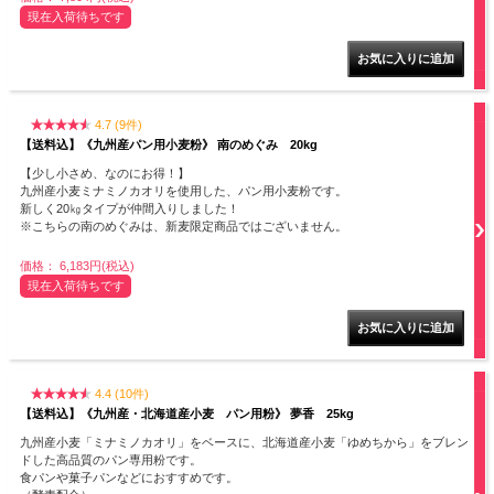
現在入荷待ちです
4.7 (9件)
【送料込】《九州産パン用小麦粉》 南のめぐみ 20kg
【少し小さめ、なのにお得！】
九州産小麦ミナミノカオリを使用した、パン用小麦粉です。
新しく20㎏タイプが仲間入りしました！
※こちらの南のめぐみは、新麦限定商品ではございません。
価格： 6,183円(税込)
現在入荷待ちです
4.4 (10件)
【送料込】《九州産・北海道産小麦 パン用粉》 夢香 25kg
九州産小麦「ミナミノカオリ」をベースに、北海道産小麦「ゆめちから」をブレン
ドした高品質のパン専用粉です。
食パンや菓子パンなどにおすすめです。