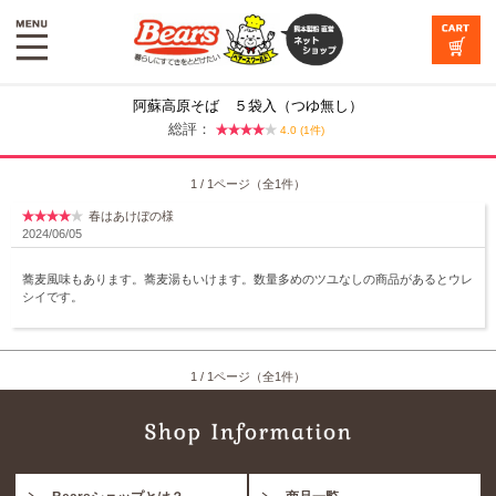
阿蘇高原そば ５袋入（つゆ無し）
総評：
4.0 (1件)
1 / 1ページ（全1件）
春はあけぼの様
2024/06/05
蕎麦風味もあります。蕎麦湯もいけます。数量多めのツユなしの商品があるとウレ
シイです。
1 / 1ページ（全1件）