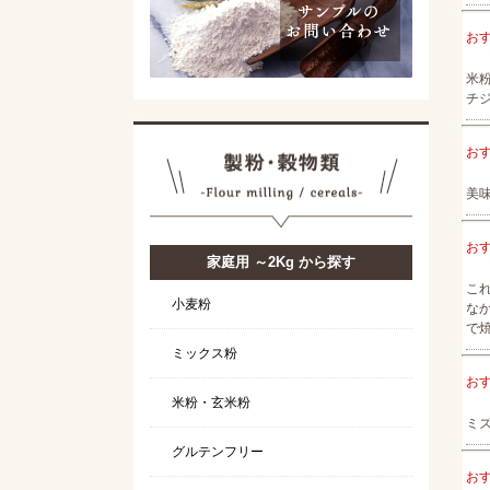
お
米
チ
お
美
お
家庭用 ～2Kg から探す
こ
小麦粉
な
で
ミックス粉
お
米粉・玄米粉
ミ
グルテンフリー
お