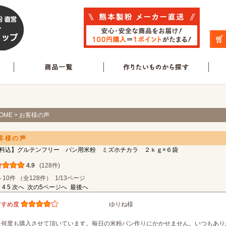
OME
> お客様の声
客様の声
料込】グルテンフリー パン用米粉 ミズホチカラ ２ｋｇ×６袋
4.9
(128件)
～10件 （全128件） 1/13ページ
3
4
5
次へ
次の5ページへ
最後へ
すすめ度
ゆりね様
う何度も購入させて頂いています。毎日の米粉パン作りにかかせません。いつもあり