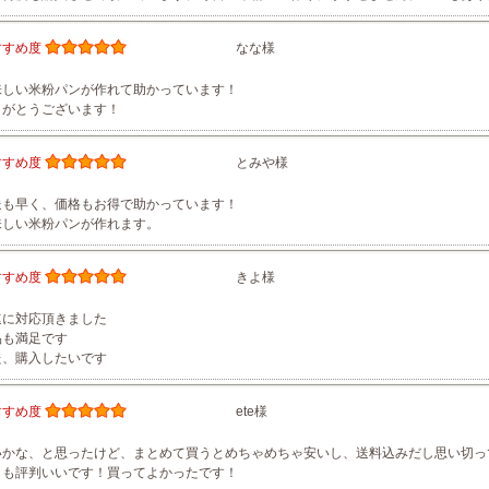
すすめ度
なな様
味しい米粉パンが作れて助かっています！
りがとうございます！
すすめ度
とみや様
送も早く、価格もお得で助かっています！
味しい米粉パンが作れます。
すすめ度
きよ様
速に対応頂きました
品も満足です
た、購入したいです
すすめ度
ete様
いかな、と思ったけど、まとめて買うとめちゃめちゃ安いし、送料込みだし思い切っ
らも評判いいです！買ってよかったです！