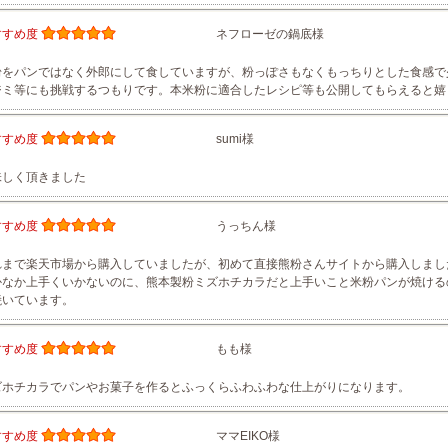
すすめ度
ネフローゼの鍋底様
粉をパンではなく外郎にして食していますが、粉っぽさもなくもっちりとした食感で
ジミ等にも挑戦するつもりです。本米粉に適合したレシピ等も公開してもらえると嬉
すすめ度
sumi様
味しく頂きました
すすめ度
うっちん様
れまで楽天市場から購入していましたが、初めて直接熊粉さんサイトから購入しまし
かなか上手くいかないのに、熊本製粉ミズホチカラだと上手いこと米粉パンが焼ける
焼いています。
すすめ度
もも様
ズホチカラでパンやお菓子を作るとふっくらふわふわな仕上がりになります。
すすめ度
ママEIKO様