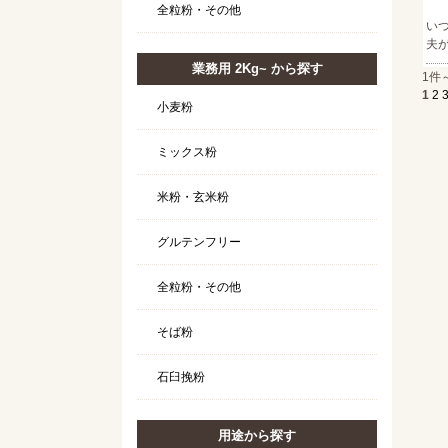
全粒粉・その他
い
夫
業務用 2Kg~ から探す
1件
1
2
小麦粉
ミックス粉
米粉・玄米粉
グルテンフリー
全粒粉・その他
そば粉
石臼挽粉
用途から探す