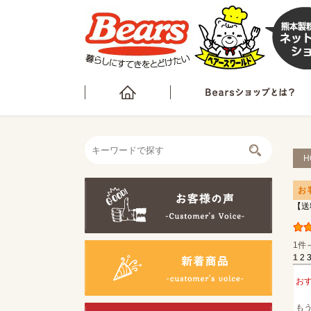
H
お
【送
1件
1
2
お
も