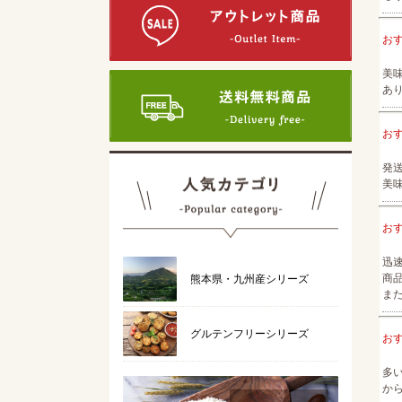
お
美
あ
お
発
美
お
迅
商
熊本県・九州産シリーズ
ま
グルテンフリーシリーズ
お
多
か