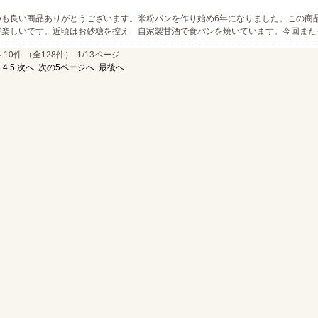
つも良い商品ありがとうございます。米粉パンを作り始め6年になりました。この商
が楽しいです。近頃はお砂糖を控え 自家製甘酒で食パンを焼いています。今回また
～10件 （全128件） 1/13ページ
3
4
5
次へ
次の5ページへ
最後へ